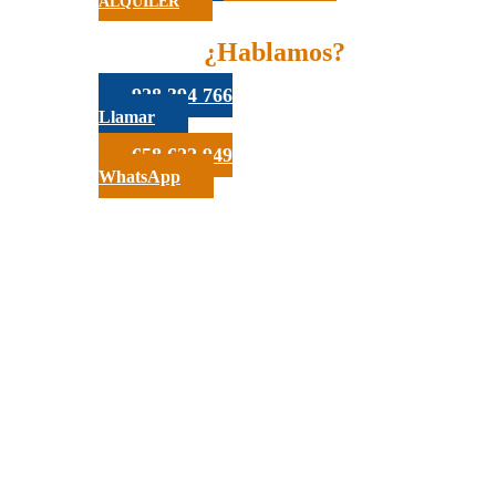
ALQUILER
¿Hablamos?
928 394 766
Llamar
658 622 949
WhatsApp